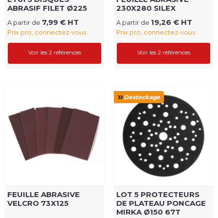
ABRASIF FILET Ø225
230X280 SILEX
7,99 € HT
19,26 € HT
A partir de
A partir de
Prix pro, connectez-vous
Prix pro, connectez-vous
Voir les 2 références
Voir les 2 références
Destockage
FEUILLE ABRASIVE
LOT 5 PROTECTEURS
VELCRO 73X125
DE PLATEAU PONCAGE
MIRKA Ø150 67T