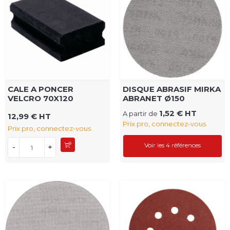
CALE A PONCER
DISQUE ABRASIF MIRKA
VELCRO 70X120
ABRANET Ø150
1,52 € HT
A partir de
12,99 € HT
Prix pro, connectez-vous
Prix pro, connectez-vous
Voir les 4 références
-
+