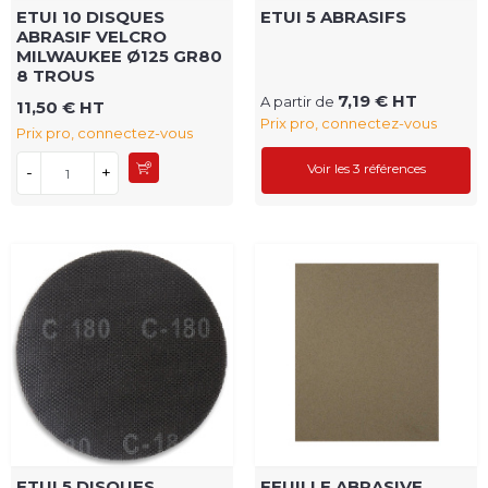
ETUI 10 DISQUES
ETUI 5 ABRASIFS
ABRASIF VELCRO
MILWAUKEE Ø125 GR80
8 TROUS
7,19 € HT
A partir de
11,50 € HT
Prix pro, connectez-vous
Prix pro, connectez-vous
Voir les 3 références
-
+
ETUI 5 DISQUES
FEUILLE ABRASIVE