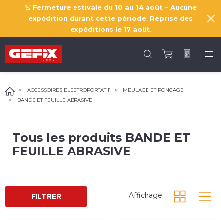
🚨
Fermeture estivale du 10 au 14 août – Aucune
expédition durant cette période. Reprise des
expéditions le
17 août
.
ACCESSOIRES ÉLECTROPORTATIF
MEULAGE ET PONCAGE
BANDE ET FEUILLE ABRASIVE
Tous les produits
BANDE ET
FEUILLE ABRASIVE
Affichage :
FILTRER