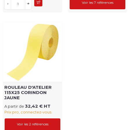
Voir les 7 références
-
+
ROULEAU D'ATELIER
115X25 CORINDON
JAUNE
32,42 € HT
A partir de
Prix pro, connectez-vous
Voir les 2 références