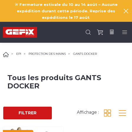
🚨
Fermeture estivale du 10 au 14 août – Aucune
expédition durant cette période. Reprise des
expéditions le
17 août
.
EPI
PROTECTION DES MAINS
GANTS DOCKER
Tous les produits
GANTS
DOCKER
Affichage :
FILTRER