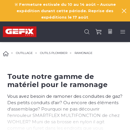
🚨
Fermeture estivale du 10 au 14 août – Aucune
expédition durant cette période. Reprise des
expéditions le
17 août
.
OUTILLAGE
OUTILS PLOMBIER
RAMONAGE
Toute notre gamme de
matériel pour le ramonage
Vous avez besoin de ramoner des conduites de gaz?
Des petits conduits d'air? Ou encore des éléments
d'assemblage? Pourquoi ne pas découvrir
l'enrouleur SMARTFLEX MULTIFONCTION de chez
WOHLER? Muni de sa brosse en nylon il agit
comme un furet dans les endroits que vous