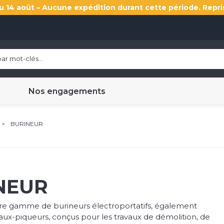
u 14 août – Aucune expédition durant cette période. Repri
Nos engagements
BURINEUR
NEUR
e gamme de burineurs électroportatifs, également
ux-piqueurs, conçus pour les travaux de démolition, de