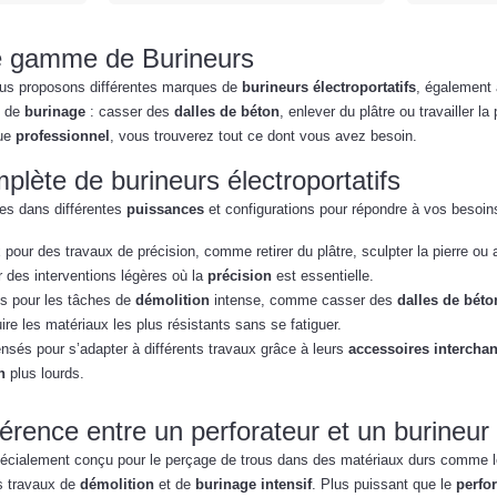
e gamme de Burineurs
ous proposons différentes marques de
burineurs électroportatifs
, également
 de
burinage
: casser des
dalles de béton
, enlever du plâtre ou travailler l
que
professionnel
, vous trouverez tout ce dont vous avez besoin.
ète de burineurs électroportatifs
es dans différentes
puissances
et configurations pour répondre à vos besoin
 pour des travaux de précision, comme retirer du plâtre, sculpter la pierre ou a
ur des interventions légères où la
précision
est essentielle.
s pour les tâches de
démolition
intense, comme casser des
dalles de béto
ire les matériaux les plus résistants sans se fatiguer.
nsés pour s’adapter à différents travaux grâce à leurs
accessoires intercha
n
plus lourds.
fférence entre un perforateur et un burineur
pécialement conçu pour le perçage de trous dans des matériaux durs comme le bét
es travaux de
démolition
et de
burinage intensif
. Plus puissant que le
perfo