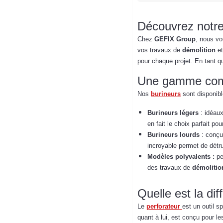
Découvrez notr
Chez
GEFIX Group
, nous v
vos travaux de
démolition
et
pour chaque projet. En tant 
Une gamme compl
Nos
burineurs
sont disponibl
Burineurs légers
: idéaux
en fait le choix parfait po
Burineurs lourds
: conçu
incroyable permet de détru
Modèles polyvalents :
pe
des travaux de
démolitio
Quelle est la di
Le
perforateur
est un outil s
quant à lui, est conçu pour l