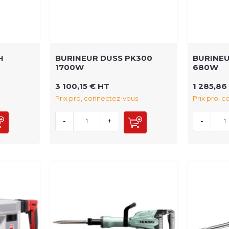
H
BURINEUR DUSS PK300
BURINEU
1700W
680W
3 100,15 € HT
1 285,86
Prix pro, connectez-vous
Prix pro, 
-
+
-