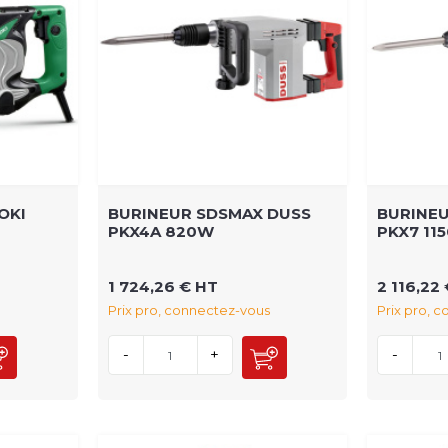
OKI
BURINEUR SDSMAX DUSS
BURINE
PKX4A 820W
PKX7 11
1 724,26 € HT
2 116,22
Prix pro, connectez-vous
Prix pro, 
-
+
-