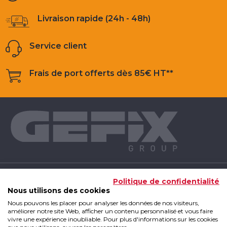
Livraison rapide (24h - 48h)
Service client
Frais de port offerts dès 85€ HT**
NOS PRODUITS
Politique de confidentialité
Nous utilisons des cookies
Nous pouvons les placer pour analyser les données de nos visiteurs,
INFOS UTILES
améliorer notre site Web, afficher un contenu personnalisé et vous faire
vivre une expérience inoubliable. Pour plus d'informations sur les cookies