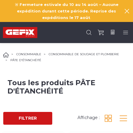
🚨
Fermeture estivale du 10 au 14 août – Aucune
expédition durant cette période. Reprise des
expéditions le
17 août
.
CONSOMMABLE
CONSOMMABLE DE SOUDAGE ET PLOMBERIE
PÂTE D'ÉTANCHÉITÉ
Tous les produits
PÂTE
D'ÉTANCHÉITÉ
Affichage :
FILTRER