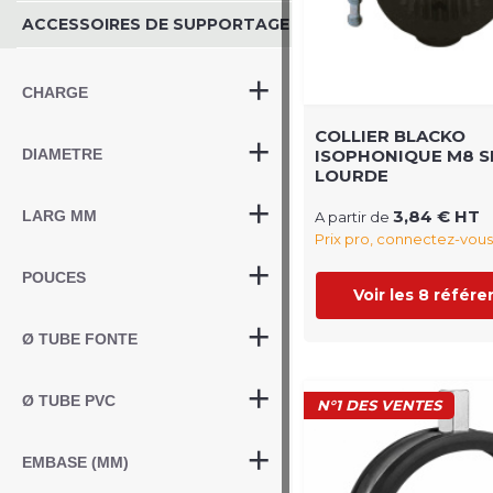
ACCESSOIRES DE SUPPORTAGE
CHARGE
COLLIER BLACKO
ISOPHONIQUE M8 S
DIAMETRE
LOURDE
3,84 € HT
LARG MM
A partir de
Prix pro, connectez-vous
POUCES
Voir les 8 référ
Ø TUBE FONTE
Ø TUBE PVC
N°1 DES VENTES
EMBASE (MM)