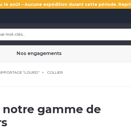
u 14 août – Aucune expédition durant cette période. Repri
Nos engagements
UPPORTAGE "LOURD"
COLLIER
 notre gamme de
rs