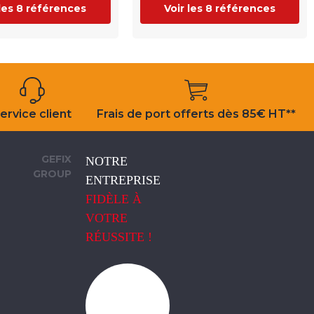
 les 8 références
Voir les 8 références
ervice client
Frais de port offerts dès 85€ HT**
GEFIX
NOTRE
GROUP
ENTREPRISE
FIDÈLE À
VOTRE
RÉUSSITE !