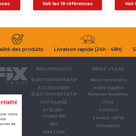
ences
Voir les 19 références
Voir
lité des produits
Livraison rapide (24h - 48h)
S
NOS PRODUITS
INFOS UTILES
ÉLECTROPORTATIF
Nous recrutons
ACCESSOIRES
Index égalité
ÉLECTROPORTATIF
femmes-hommes
OUTILLAGE
FAQ
ntialité
ATELIER -
Contact
iorer notre
CHANTIER
Service GEFIX
ence
ouvrez les
EPI
Entreprise
FIXATION