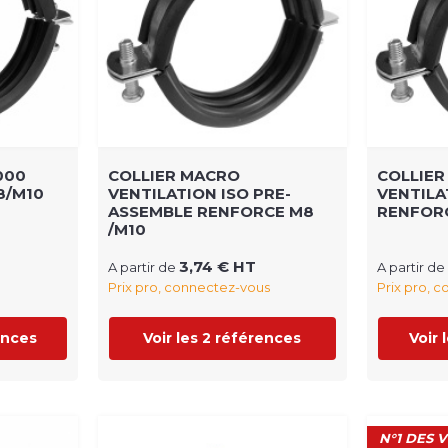
000
COLLIER MACRO
COLLIE
8/M10
VENTILATION ISO PRE-
VENTILA
ASSEMBLE RENFORCE M8
RENFOR
/M10
3,74 € HT
A partir de
A partir de
Prix pro, connectez-vous
Prix pro, 
ences
Voir les 2 références
Voir 
N°1 DES 