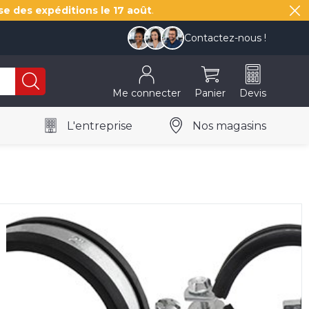
se des expéditions le
17 août
.
Contactez-nous !
Me connecter
Panier
Devis
L'entreprise
Nos magasins