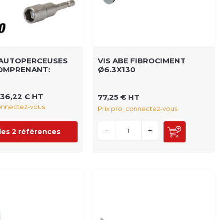
 AUTOPERCEUSES
VIS ABE FIBROCIMENT
COMPRENANT:
Ø6.3X130
36,22 € HT
77,25 € HT
connectez-vous
Prix pro, connectez-vous
-
+
 les 2 références