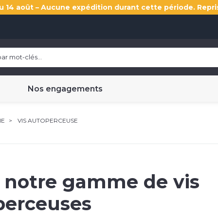
u 14 août – Aucune expédition durant cette période. Repri
Nos engagements
IE
VIS AUTOPERCEUSE
 notre gamme de vis
perceuses