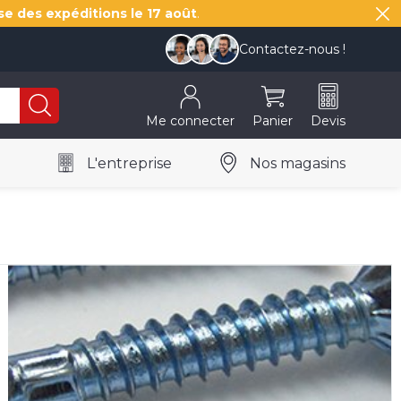
se des expéditions le
17 août
.
Contactez-nous !
Me connecter
Panier
Devis
L'entreprise
Nos magasins