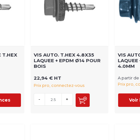
 T.HEX
VIS AUTO. T.HEX 4.8X35
VIS AUTO
LAQUEE + EPDM Ø14 POUR
LAQUEE 
BOIS
4.0MM
22,94 € HT
A partir de
Prix pro, 
Prix pro, connectez-vous
-
+
ences
Voir