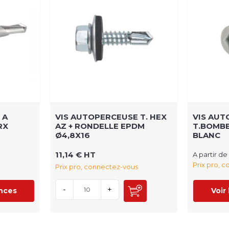
 A
VIS AUTOPERCEUSE T. HEX
VIS AUT
RX
AZ + RONDELLE EPDM
T.BOMBE
Ø4,8X16
BLANC
11,14 € HT
A partir de
Prix pro, 
Prix pro, connectez-vous
-
+
ences
Voir