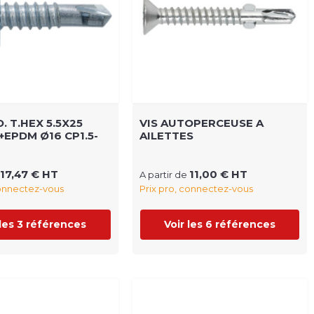
. T.HEX 5.5X25
VIS AUTOPERCEUSE A
+EPDM Ø16 CP1.5-
AILETTES
17,47 € HT
11,00 € HT
A partir de
connectez-vous
Prix pro, connectez-vous
 les 3 références
Voir les 6 références