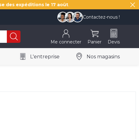
se des expéditions le
17 août
.
Contactez-nous !
Me connecter
Panier
Devis
L'entreprise
Nos magasins