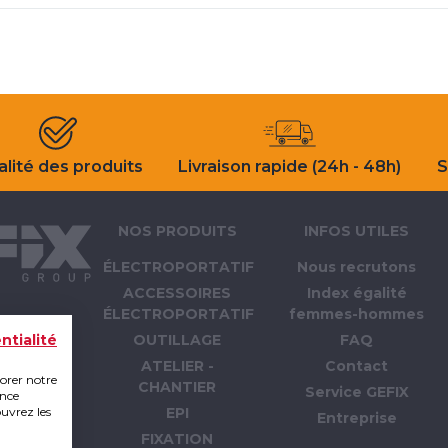
lité des produits
Livraison rapide (24h - 48h)
S
NOS PRODUITS
INFOS UTILES
ÉLECTROPORTATIF
Nous recrutons
ACCESSOIRES
Index égalité
ÉLECTROPORTATIF
femmes-hommes
OUTILLAGE
FAQ
ntialité
ATELIER -
Contact
iorer notre
CHANTIER
Service GEFIX
ence
ouvrez les
EPI
Entreprise
FIXATION