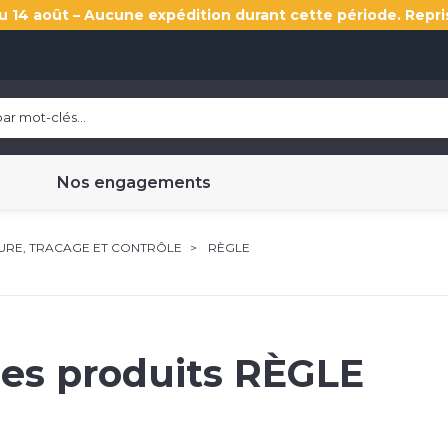
u 14 août – Aucune expédition durant cette période. Repri
Nos engagements
URE, TRACAGE ET CONTRÔLE
RÈGLE
les produits
RÈGLE