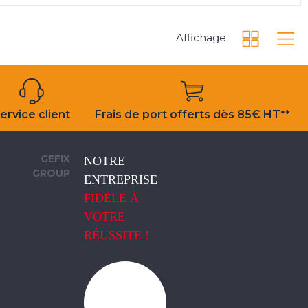
Affichage :
ervice client
Frais de port offerts dès 85€ HT**
GEFIX
NOTRE
GROUP
ENTREPRISE
FIDÈLE À
VOTRE
RÉUSSITE !