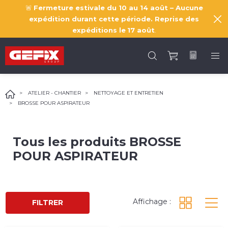
🚨
Fermeture estivale du 10 au 14 août – Aucune
expédition durant cette période. Reprise des
expéditions le
17 août
.
ATELIER - CHANTIER
NETTOYAGE ET ENTRETIEN
BROSSE POUR ASPIRATEUR
Tous les produits
BROSSE
POUR ASPIRATEUR
Affichage :
FILTRER