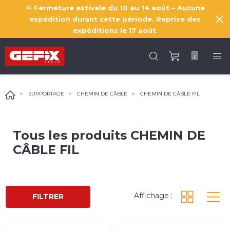
🚨
Fermeture estivale du 10 au 14 août – Aucune
expédition durant cette période. Reprise des
expéditions le
17 août
.
SUPPORTAGE
CHEMIN DE CÂBLE
CHEMIN DE CÂBLE FIL
Tous les produits
CHEMIN DE
CÂBLE FIL
Affichage :
FILTRER