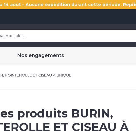
u 14 août – Aucune expédition durant cette période. Repri
Nos engagements
N, POINTEROLLE ET CISEAU À BRIQUE
les produits
BURIN,
TEROLLE ET CISEAU À