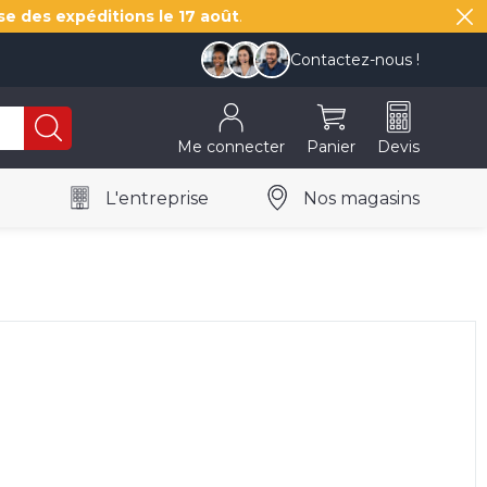
se des expéditions le
17 août
.
Contactez-nous !
Me connecter
Panier
Devis
L'entreprise
Nos magasins