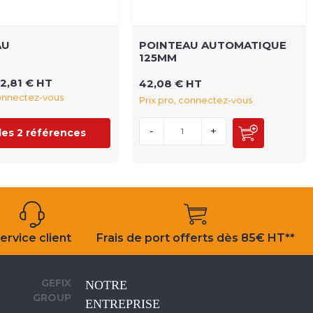
AU
POINTEAU AUTOMATIQUE
125MM
2,81 € HT
42,08 € HT
connectez-vous
Prix pro, connectez-vous
-
+
 les 2 références
ervice client
Frais de port offerts dès 85€ HT**
GEFIX
NOTRE
GROUP
ENTREPRISE