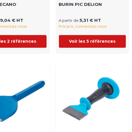
MECANO
BURIN PIC DELION
9,04 € HT
5,31 € HT
A partir de
connectez-vous
Prix pro, connectez-vous
 les 2 références
Voir les 5 références