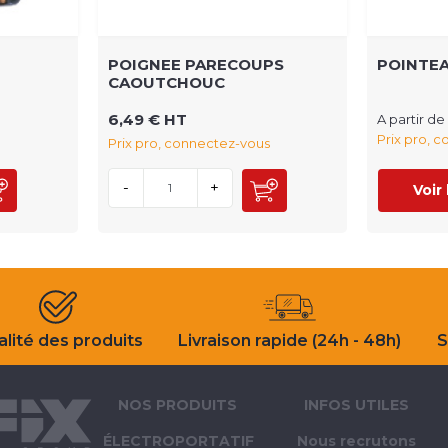
POIGNEE PARECOUPS
POINTE
CAOUTCHOUC
6,49 € HT
A partir de
Prix pro, 
Prix pro, connectez-vous
-
+
Voir
lité des produits
Livraison rapide (24h - 48h)
S
NOS PRODUITS
INFOS UTILES
ÉLECTROPORTATIF
Nous recrutons