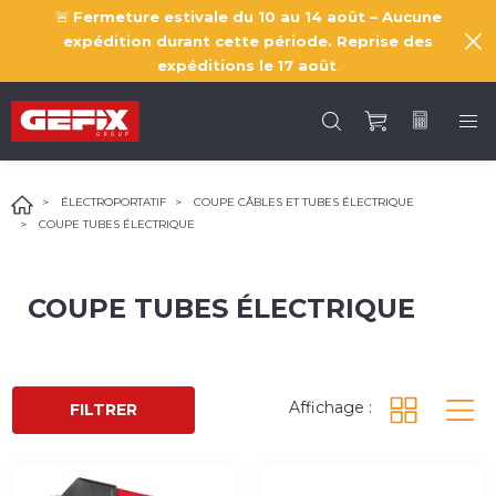
🚨
Fermeture estivale du 10 au 14 août – Aucune
expédition durant cette période. Reprise des
expéditions le
17 août
.
ÉLECTROPORTATIF
COUPE CÂBLES ET TUBES ÉLECTRIQUE
COUPE TUBES ÉLECTRIQUE
COUPE TUBES ÉLECTRIQUE
Affichage :
FILTRER