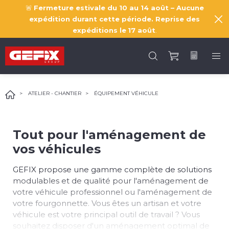
🚨
Fermeture estivale du 10 au 14 août – Aucune
expédition durant cette période. Reprise des
expéditions le
17 août
.
ATELIER - CHANTIER
ÉQUIPEMENT VÉHICULE
Tout pour l'aménagement de
vos véhicules
GEFIX propose une gamme complète de solutions
modulables et de qualité pour l'aménagement de
votre véhicule professionnel ou l'aménagement de
votre fourgonnette. Vous êtes un artisan et votre
véhicule est votre principal outil de travail ? Vous
souhaitez disposer d'un aménagement optimal de