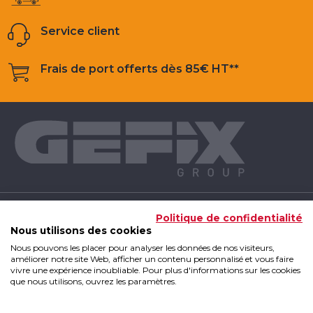
Service client
Frais de port offerts dès 85€ HT**
NOS PRODUITS
Politique de confidentialité
Nous utilisons des cookies
Nous pouvons les placer pour analyser les données de nos visiteurs,
INFOS UTILES
améliorer notre site Web, afficher un contenu personnalisé et vous faire
vivre une expérience inoubliable. Pour plus d'informations sur les cookies
que nous utilisons, ouvrez les paramètres.
GEFIX GROUP