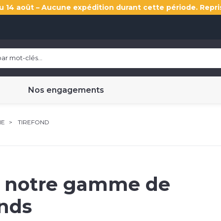
u 14 août – Aucune expédition durant cette période. Repri
Nos engagements
IE
TIREFOND
 notre gamme de
onds