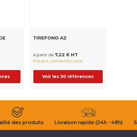
GE
TIREFOND AZ
7,22 € HT
A partir de
Prix pro, connectez-vous
ences
Voir les 30 références
lité des produits
Livraison rapide (24h - 48h)
S