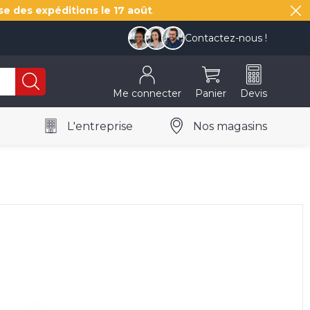
se des expéditions le
17 août
.
Contactez-nous !
Me connecter
Panier
Devis
L'entreprise
Nos magasins