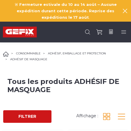
🚨
Fermeture estivale du 10 au 14 août – Aucune
expédition durant cette période. Reprise des
expéditions le
17 août
.
CONSOMMABLE
ADHÉSIF, EMBALLAGE ET PROTECTION
ADHÉSIF DE MASQUAGE
Tous les produits
ADHÉSIF DE
MASQUAGE
Affichage :
FILTRER