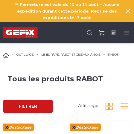
🚨
Fermeture estivale du 10 au 14 août – Aucune
expédition durant cette période. Reprise des
expéditions le
17 août
.
OUTILLAGE
LIME, RÂPE, RABOT ET CISEAUX À BOIS
RABOT
Tous les produits
RABOT
Affichage :
FILTRER
Destockage
Destockage