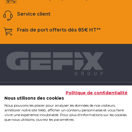
Service client
Frais de port offerts dès 85€ HT**
NOS PRODUITS
Politique de confidentialité
Nous utilisons des cookies
Nous pouvons les placer pour analyser les données de nos visiteurs,
INFOS UTILES
améliorer notre site Web, afficher un contenu personnalisé et vous faire
vivre une expérience inoubliable. Pour plus d'informations sur les cookies
que nous utilisons, ouvrez les paramètres.
GEFIX GROUP