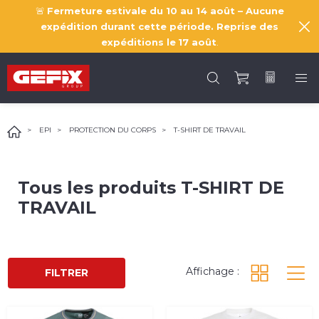
🚨
Fermeture estivale du 10 au 14 août – Aucune
expédition durant cette période. Reprise des
expéditions le
17 août
.
EPI
PROTECTION DU CORPS
T-SHIRT DE TRAVAIL
Tous les produits
T-SHIRT DE
TRAVAIL
Affichage :
FILTRER