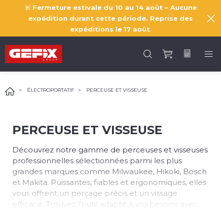
🚨
Fermeture estivale du 10 au 14 août – Aucune
expédition durant cette période. Reprise des
expéditions le
17 août
.
ÉLECTROPORTATIF
PERCEUSE ET VISSEUSE
PERCEUSE ET VISSEUSE
Découvrez notre gamme de perceuses et visseuses
professionnelles sélectionnées parmi les plus
grandes marques comme Milwaukee, Hikoki, Bosch
et Makita. Puissantes, fiables et ergonomiques, elles
vous offrent un perçage précis et un vissage
efficace. Trouvez l’outil adapté à vos besoins avec
Gefix et travaillez avec performance et confort.