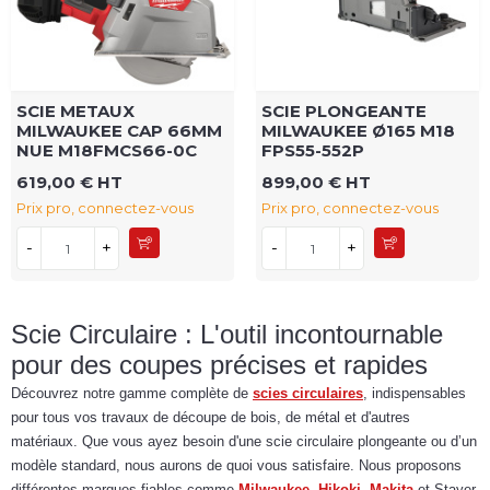
SCIE METAUX
SCIE PLONGEANTE
MILWAUKEE CAP 66MM
MILWAUKEE Ø165 M18
NUE M18FMCS66-0C
FPS55-552P
619,00 € HT
899,00 € HT
Prix pro, connectez-vous
Prix pro, connectez-vous
-
+
-
+
Scie Circulaire : L'outil incontournable
pour des coupes précises et rapides
Découvrez notre gamme complète de
scies circulaires
, indispensables
pour tous vos travaux de découpe de bois, de métal et d'autres
matériaux. Que vous ayez besoin d'une scie circulaire plongeante ou d’un
modèle standard, nous aurons de quoi vous satisfaire. Nous proposons
différentes marques fiables comme
Milwaukee
,
Hikoki
,
Makita
et Stayer.