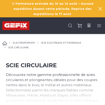
🚨
Fermeture estivale du 10 au 14 août – Aucune
expédition durant cette période. Reprise des
expéditions le
17 août
.
ÉLECTROPORTATIF
SCIE ÉLECTRIQUE ET THERMIQUE
SCIE CIRCULAIRE
SCIE CIRCULAIRE
Découvrez notre gamme professionnelle de scies
circulaires et plongeantes, idéales pour des coupes
nettes dans le bois, le métal et autres matériaux.
Sélectionnées parmi les marques fiables comme
Milwaukee, Hikoki, Makita et Stayer, elles offrent
puissance, précision et durabilité pour répondre aux