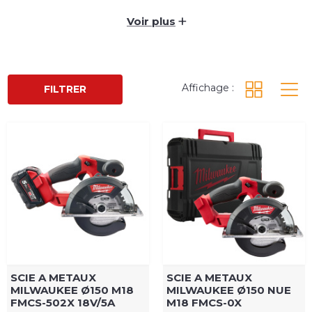
besoins des professionnels du BTP.
+
Voir plus
Affichage :
FILTRER
SCIE A METAUX
SCIE A METAUX
MILWAUKEE Ø150 M18
MILWAUKEE Ø150 NUE
FMCS-502X 18V/5A
M18 FMCS-0X