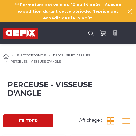
🚨
Fermeture estivale du 10 au 14 août – Aucune
expédition durant cette période. Reprise des
expéditions le
17 août
.
ÉLECTROPORTATIF
PERCEUSE ET VISSEUSE
PERCEUSE - VISSEUSE D'ANGLE
PERCEUSE - VISSEUSE
D'ANGLE
Affichage :
FILTRER