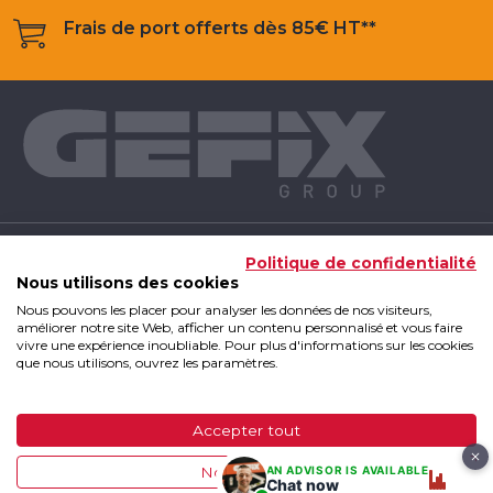
Frais de port offerts dès 85€ HT**
NOS PRODUITS
Politique de confidentialité
Nous utilisons des cookies
Nous pouvons les placer pour analyser les données de nos visiteurs,
INFOS UTILES
améliorer notre site Web, afficher un contenu personnalisé et vous faire
vivre une expérience inoubliable. Pour plus d'informations sur les cookies
que nous utilisons, ouvrez les paramètres.
GEFIX GROUP
Accepter tout
GEFIX Group 2019 - Tous droits réservés
|
Mentions
AN ADVISOR IS AVAILABLE
Non, ajuster
légales
|
CGV
|
Plan du site
Chat now