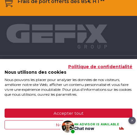
Frais de port offerts dès 85€ HT**
NOS PRODUITS
Politique de confidentialité
Nous utilisons des cookies
Nous pouvons les placer pour analyser les données de nos visiteurs,
INFOS UTILES
améliorer notre site Web, afficher un contenu personnalisé et vous faire
vivre une expérience inoubliable. Pour plus d'informations sur les cookies
que nous utilisons, ouvrez les paramètres.
GEFIX GROUP
Accepter tout
GEFIX Group 2019 - Tous droits réservés
|
Mentions
AN ADVISOR IS AVAILABLE
Non, ajuster
légales
|
CGV
|
Plan du site
Chat now