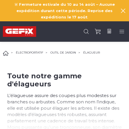
🚨
Fermeture estivale du 10 au 14 août – Aucune
expédition durant cette période. Reprise des
expéditions le
17 août
.
ÉLECTROPORTATIF
OUTIL DE JARDIN
ÉLAGUEUR
Toute notre gamme
d'élagueurs
L’élagueuse assure des coupes plus modestes sur
branches ou arbustes. Comme son nom l’indique,
elle est utilisée pour élaguer les arbres. Il existe des
modèles d’élagueuses très robustes, assurant
parfaitement une cadence de travail très intense.
Moins puissante qu’une tronçonneuse, son diamètre