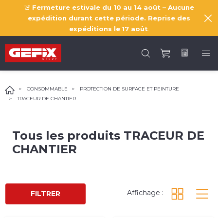
🚨
Fermeture estivale du 10 au 14 août – Aucune
expédition durant cette période. Reprise des
expéditions le
17 août
.
CONSOMMABLE
PROTECTION DE SURFACE ET PEINTURE
TRACEUR DE CHANTIER
Tous les produits
TRACEUR DE
CHANTIER
Affichage :
FILTRER