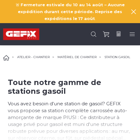
🚨
Fermeture estivale du 10 au 14 août – Aucune
expédition durant cette période. Reprise des
expéditions le
17 août
.
ATELIER - CHANTIER
MATÉRIEL DE CHANTIER
STATION GASOIL
Toute notre gamme de
stations gasoil
Vous avez besoin d'une station de gasoil? GEFIX
vous propose sa station complète carrossée auto-
amorçante de marque PIUSI : Ce distributeur à
usage privé pour gasoil est muni d'une structure
robuste prévue pour diverses applications : au mur,
sur réservoir citerne, sur fût, sur piédestal spécial…