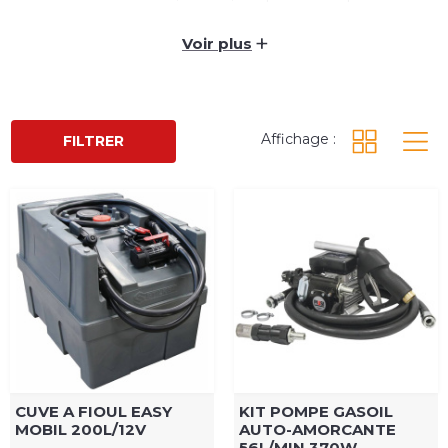
En complément n'oubliez pas de consulter notre
station de ravitaillement 12V : compacte, légère,
+
Voir plus
économique, et prête à l'emploi.
Affichage :
FILTRER
CUVE A FIOUL EASY
KIT POMPE GASOIL
MOBIL 200L/12V
AUTO-AMORCANTE
56L/MIN 370W