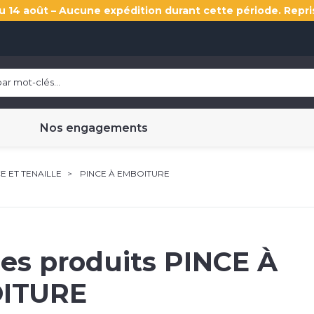
u 14 août – Aucune expédition durant cette période. Repri
Nos engagements
E ET TENAILLE
PINCE À EMBOITURE
les produits
PINCE À
ITURE