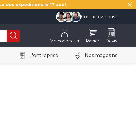
se des expéditions le
17 août
.
Contactez-nous !
Me connecter
Panier
Devis
L'entreprise
Nos magasins