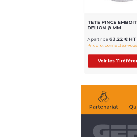
TETE PINCE EMBOI
DELION Ø MM
63,22 € HT
A partir de
Prix pro, connectez-vous
Voir les 11 référ
Partenariat
Qua