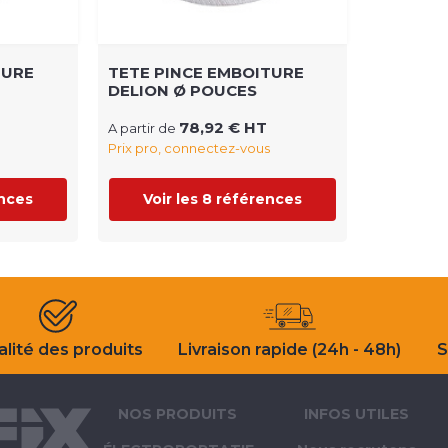
TURE
TETE PINCE EMBOITURE
DELION Ø POUCES
78,92 € HT
A partir de
Prix pro, connectez-vous
ences
Voir les 8 références
lité des produits
Livraison rapide (24h - 48h)
S
NOS PRODUITS
INFOS UTILES