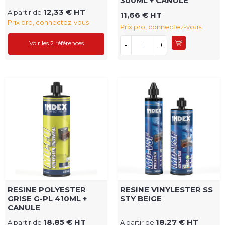
300ML + CANULE
12,33 € HT
A partir de
11,66 € HT
Prix pro, connectez-vous
Prix pro, connectez-vous
Voir les 2 références
-
+
RESINE POLYESTER
RESINE VINYLESTER SS
GRISE G-PL 410ML +
STY BEIGE
CANULE
18,85 € HT
18,27 € HT
A partir de
A partir de