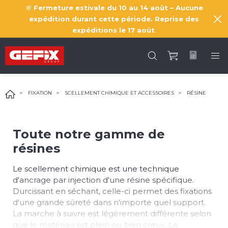
🚨
Fermeture estivale du 10 au 14 août – Aucune
expédition durant cette période. Reprise des
expéditions le
17 août
.
FIXATION
SCELLEMENT CHIMIQUE ET ACCESSOIRES
RÉSINE
Toute notre gamme de
résines
Le scellement chimique est une technique
d'ancrage par injection d'une résine spécifique.
Durcissant en séchant, celle-ci permet des fixations
d'une grande sûreté dans n'importe quel support.
La marche à suivre est légèrement différente selon
que le matériau est plein ou bien creux. Le