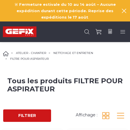
🚨
Fermeture estivale du 10 au 14 août – Aucune
expédition durant cette période. Reprise des
expéditions le
17 août
.
ATELIER - CHANTIER
NETTOYAGE ET ENTRETIEN
FILTRE POUR ASPIRATEUR
Tous les produits
FILTRE POUR
ASPIRATEUR
Affichage :
FILTRER