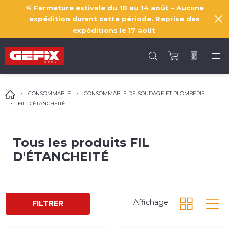
🚨
Fermeture estivale du 10 au 14 août – Aucune
expédition durant cette période. Reprise des
expéditions le
17 août
.
CONSOMMABLE
CONSOMMABLE DE SOUDAGE ET PLOMBERIE
FIL D'ÉTANCHEITÉ
Tous les produits
FIL
D'ÉTANCHEITÉ
Affichage :
FILTRER