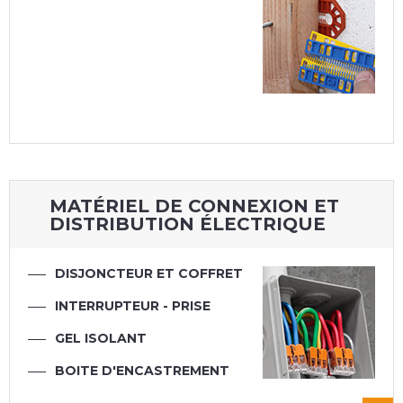
MATÉRIEL DE CONNEXION ET
DISTRIBUTION ÉLECTRIQUE
DISJONCTEUR ET COFFRET
INTERRUPTEUR - PRISE
GEL ISOLANT
BOITE D'ENCASTREMENT
BORNE CONNEXION
BOITE DE DÉRIVATION
FIL - CÂBLE - GAINE
COSSE ÉLECTRIQUE
ÉLECTRIQUE
ÉLECTRIQUE