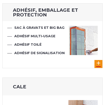
ADHÉSIF, EMBALLAGE ET
PROTECTION
SAC À GRAVATS ET BIG BAG
ADHÉSIF MULTI-USAGE
ADHÉSIF TOILÉ
ADHÉSIF DE SIGNALISATION
ADHÉSIF ÉLECTRICIEN
ADHÉSIF DE MASQUAGE
SAC À DÉCHETS
EMBALLAGE -
ADHÉSIF ISOLATION
BANDE À JOINT
CERCLAGE
CORDERIE
CONDITIONNEMENT
CALE