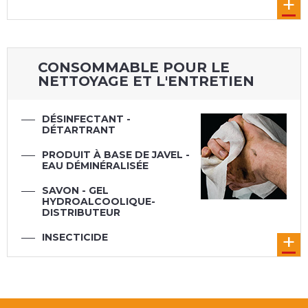
CONSOMMABLE POUR LE
NETTOYAGE ET L'ENTRETIEN
DÉSINFECTANT -
DÉTARTRANT
PRODUIT À BASE DE JAVEL -
EAU DÉMINÉRALISÉE
SAVON - GEL
HYDROALCOOLIQUE-
DISTRIBUTEUR
INSECTICIDE
ANTI-MOUSSE - DÉCAPANT
OUATE - CHIFFON
PRODUIT D'ENTRETIEN -
LINGETTE
NETTOYANT -
PRODUIT DE
ÉPONGE - SERPILLÈRE
MAINTENANCE
DÉGRAISSANT
LUBRIFICATION -
AUTOMOBILE
ENTRETIEN MOTEUR ET
PNEUMATIQUE