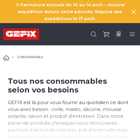
🚨
Fermeture estivale du 10 au 14 août – Aucune
expédition durant cette période. Reprise des
expéditions le
17 août
.
CONSOMMABLE
Tous nos consommables
selon vos besoins
GEFIX est là pour vous fournir au quotidien ce dont
vous avez besoin : colle, mastic, silicone, mousse
isolante, savon et produit d'entretien. Dans notre
panel de produits chimiques vous retrouverez :
peinture, traceur de chantier, pot d'antirouille mais
également toute une partie avec du lubrifiant ainsi