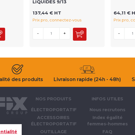
LIQUIDES 9/13
137,44 € HT
64,11 € 
Prix pro, connectez-vous
Prix pro, 
-
+
-
lité des produits
Livraison rapide (24h - 48h)
S
NOS PRODUITS
INFOS UTILES
ÉLECTROPORTATIF
Nous recrutons
ACCESSOIRES
Index égalité
ÉLECTROPORTATIF
femmes-hommes
OUTILLAGE
FAQ
ntialité