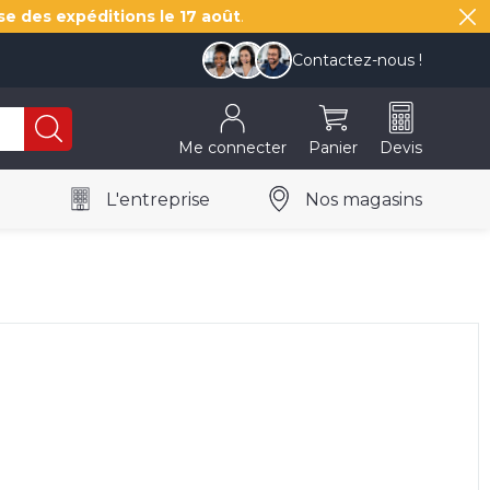
se des expéditions le
17 août
.
Contactez-nous !
Me connecter
Panier
Devis
L'entreprise
Nos magasins