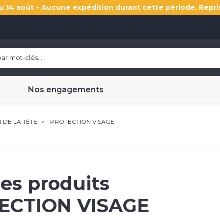
u 14 août – Aucune expédition durant cette période. Repri
Nos engagements
 DE LA TÊTE
PROTECTION VISAGE
les produits
ECTION VISAGE