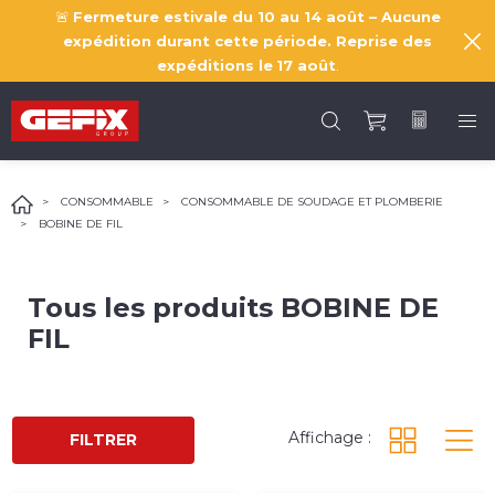
🚨
Fermeture estivale du 10 au 14 août – Aucune
expédition durant cette période. Reprise des
expéditions le
17 août
.
CONSOMMABLE
CONSOMMABLE DE SOUDAGE ET PLOMBERIE
BOBINE DE FIL
Tous les produits
BOBINE DE
FIL
Affichage :
FILTRER