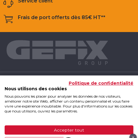
Service client
Frais de port offerts dès 85€ HT**
NOS PRODUITS
Politique de confidentialité
Nous utilisons des cookies
Nous pouvons les placer pour analyser les données de nos visiteurs,
INFOS UTILES
améliorer notre site Web, afficher un contenu personnalisé et vous faire
vivre une expérience inoubliable. Pour plus d'informations sur les cookies
que nous utilisons, ouvrez les paramètres.
GEFIX GROUP
Accepter tout