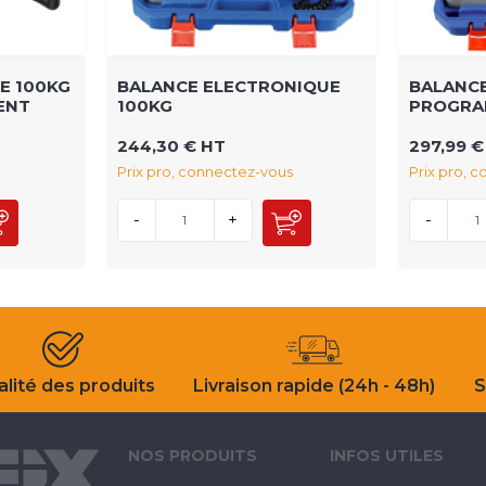
E 100KG
BALANCE ELECTRONIQUE
BALANC
ENT
100KG
PROGRA
244,30 € HT
297,99 €
Prix pro, connectez-vous
Prix pro, 
-
+
-
lité des produits
Livraison rapide (24h - 48h)
S
NOS PRODUITS
INFOS UTILES