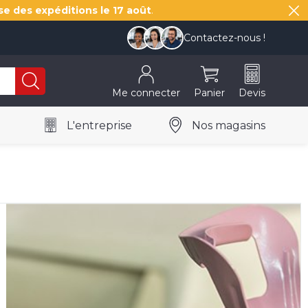
se des expéditions le
17 août
.
Contactez-nous !
Me connecter
Panier
Devis
L'entreprise
Nos magasins