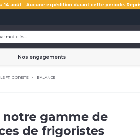
u 14 août – Aucune expédition durant cette période. Repri
Nos engagements
LS FRIGORISTE
BALANCE
 notre gamme de
ces de frigoristes