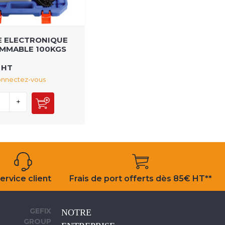
E ELECTRONIQUE
MMABLE 100KGS
 HT
connectez-vous
+
ervice client
Frais de port offerts dès 85€ HT**
GEFIX
NOTRE
GROUP