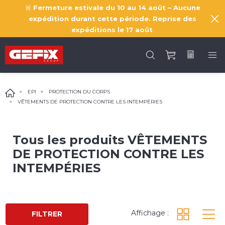
🚨
Fermeture estivale du 10 au 14 août – Aucune
expédition durant cette période. Reprise des
expéditions le
17 août
.
EPI
PROTECTION DU CORPS
VÊTEMENTS DE PROTECTION CONTRE LES INTEMPÉRIES
Tous les produits
VÊTEMENTS
DE PROTECTION CONTRE LES
INTEMPÉRIES
Affichage :
FILTRER