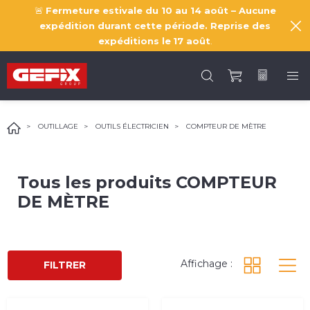
🚨
Fermeture estivale du 10 au 14 août – Aucune
expédition durant cette période. Reprise des
expéditions le
17 août
.
OUTILLAGE
OUTILS ÉLECTRICIEN
COMPTEUR DE MÈTRE
Tous les produits
COMPTEUR
DE MÈTRE
Affichage :
FILTRER