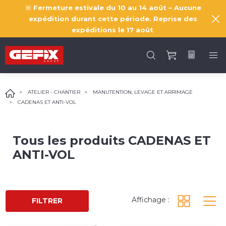
🚨
Fermeture estivale du 10 au 14 août – Aucune
expédition durant cette période. Reprise des
expéditions le
17 août
.
ATELIER - CHANTIER
MANUTENTION, LEVAGE ET ARRIMAGE
CADENAS ET ANTI-VOL
Tous les produits
CADENAS ET
ANTI-VOL
Affichage :
FILTRER