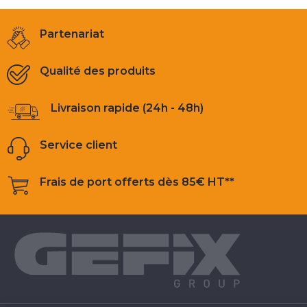
Partenariat
Qualité des produits
Livraison rapide (24h - 48h)
Service client
Frais de port offerts dès 85€ HT**