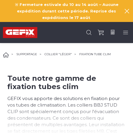
🚨
Fermeture estivale du 10 au 14 août – Aucune
expédition durant cette période. Reprise des
expéditions le
17 août
.
SUPPORTAGE
COLLIER "LÉGER"
FIXATION TUBE CLIM
Toute notre gamme de
fixation tubes clim
GEFIX vous apporte des solutions en fixation pour
vos tubes de climatisation. Les colliers BBJ STUD
CLIP sont spécialement conçus pour l'évacuation
des condensateurs. Ce sont des colliers qui
présentent de multiples avantages. Leur installation
se fait directement sur les tiges filetées M8. C'est