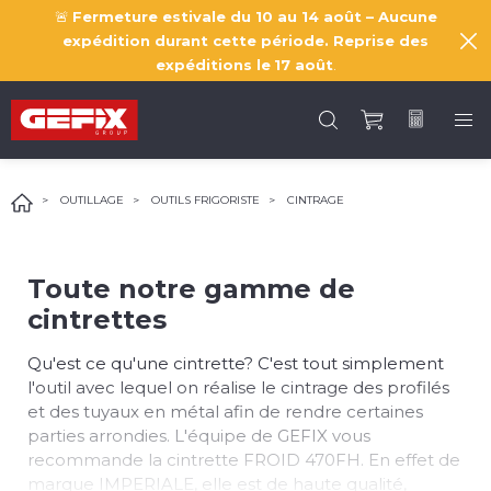
🚨
Fermeture estivale du 10 au 14 août – Aucune
expédition durant cette période. Reprise des
expéditions le
17 août
.
OUTILLAGE
OUTILS FRIGORISTE
CINTRAGE
Toute notre gamme de
cintrettes
Qu'est ce qu'une cintrette? C'est tout simplement
l'outil avec lequel on réalise le cintrage des profilés
et des tuyaux en métal afin de rendre certaines
parties arrondies. L'équipe de GEFIX vous
recommande la cintrette FROID 470FH. En effet de
marque IMPERIALE, elle est de haute qualité,