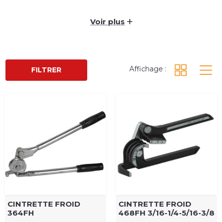
compacte, précise et confortable grâce à ses
poignées ergonomiques. Elle propose 4 diamètres
+
Voir plus
à 180°, pour les tubes diamètres 3/16" - 1/4" - 5/16" -
3/8".
Affichage :
FILTRER
CINTRETTE FROID
CINTRETTE FROID
364FH
468FH 3/16-1/4-5/16-3/8