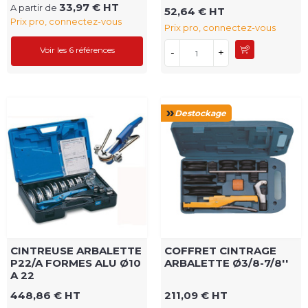
33,97 € HT
A partir de
52,64 € HT
Prix pro, connectez-vous
Prix pro, connectez-vous
Voir les 6 références
-
+
Destockage
CINTREUSE ARBALETTE
COFFRET CINTRAGE
P22/A FORMES ALU Ø10
ARBALETTE Ø3/8-7/8''
A 22
448,86 € HT
211,09 € HT