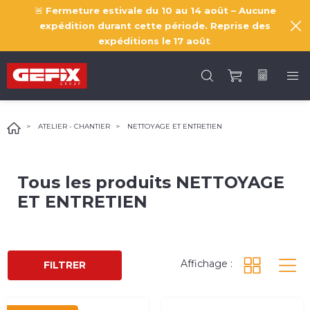
🚨
Fermeture estivale du 10 au 14 août – Aucune
expédition durant cette période. Reprise des
expéditions le
17 août
.
ATELIER - CHANTIER
NETTOYAGE ET ENTRETIEN
Tous les produits
NETTOYAGE
ET ENTRETIEN
Affichage :
FILTRER