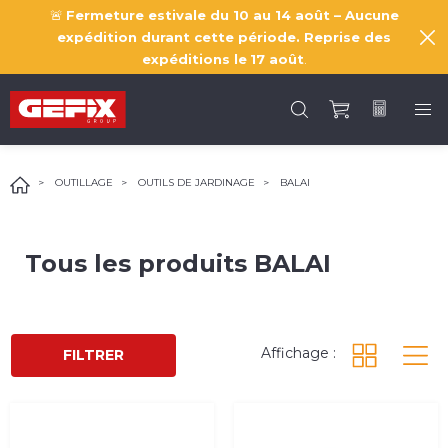
🚨
Fermeture estivale du 10 au 14 août – Aucune
expédition durant cette période. Reprise des
expéditions le
17 août
.
OUTILLAGE
OUTILS DE JARDINAGE
BALAI
Tous les produits
BALAI
Affichage :
FILTRER