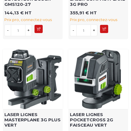
GMS120-27
3G PRO
144,13 € HT
355,91 € HT
Prix pro, connectez-vous
Prix pro, connectez-vous
-
+
-
+
LASER LIGNES
LASER LIGNES
MASTERPLANE 3G PLUS
POCKETCROSS 2G
VERT
FAISCEAU VERT