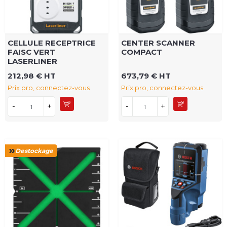
CELLULE RECEPTRICE
CENTER SCANNER
FAISC VERT
COMPACT
LASERLINER
212,98 € HT
673,79 € HT
Prix pro, connectez-vous
Prix pro, connectez-vous
-
+
-
+
Destockage