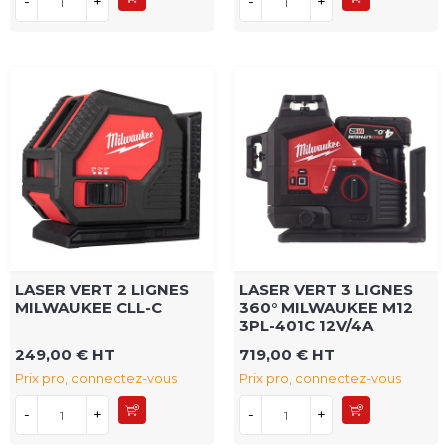
-
+
-
+
LASER VERT 2 LIGNES
LASER VERT 3 LIGNES
MILWAUKEE CLL-C
360° MILWAUKEE M12
3PL-401C 12V/4A
249,00 € HT
719,00 € HT
Prix pro, connectez-vous
Prix pro, connectez-vous
-
+
-
+