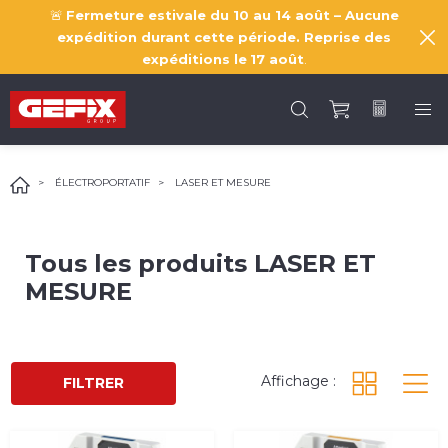
🚨
Fermeture estivale du 10 au 14 août – Aucune
expédition durant cette période. Reprise des
expéditions le
17 août
.
ÉLECTROPORTATIF
LASER ET MESURE
Tous les produits
LASER ET
MESURE
Affichage :
FILTRER