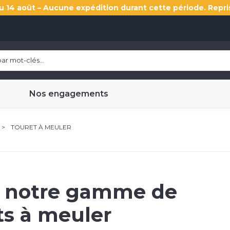
u 14 août – Aucune expédition durant cette période. Repri
Nos engagements
TOURET À MEULER
 notre gamme de
ts à meuler