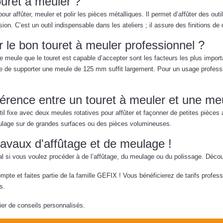
ouret à meuler ?
 pour affûter, meuler et polir les pièces métalliques. Il permet d’affûter des ou
ion. C’est un outil indispensable dans les ateliers ; il assure des finitions de 
 le bon touret à meuler professionnel ?
e meule que le touret est capable d’accepter sont les facteurs les plus import
le de supporter une meule de 125 mm suffit largement. Pour un usage profes
fférence entre un touret à meuler et une me
til fixe avec deux meules rotatives pour affûter et façonner de petites pièces
ulage sur de grandes surfaces ou des pièces volumineuses.
ravaux d'affûtage et de meulage !
dial si vous voulez procéder à de l’affûtage, du meulage ou du polissage. Déc
mpte et faites partie de la famille GEFIX ! Vous bénéficierez de tarifs profe
s.
ier de conseils personnalisés.