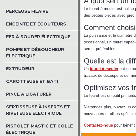
À quoi sert un t
Le touret à meuler est utilisé
PERCEUSE FILAIRE
des petites pièces avec précis
ENCEINTE ET ÉCOUTEURS
Comment choisir
La puissance et le diamètre d
FER À SOUDER ÉLECTRIQUE
occasionnel, un touret capab
seront préférables.
POMPE ET DÉBOUCHEUR
ÉLECTRIQUE
Quelle est la di
EXTRUDEUR
Un
touret à meuler
est un ou
travaux de découpe et de me
CAROTTEUSE ET BATI
Optimisez vos t
PINCE À LIGATURER
Le touret est un outil primor
SERTISSEUSE À INSERTS ET
N’attendez plus, ouvrez un co
RIVETEUSE ÉLECTRIQUE
nouveautés et offres spéciale
Contactez-nous
pour bénéfic
PISTOLET MASTIC ET COLLE
ÉLECTRIQUE