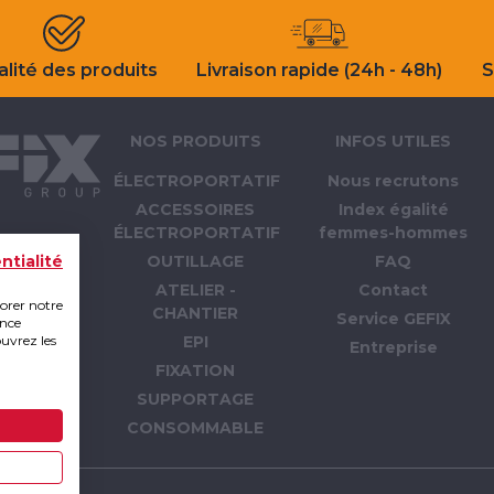
lité des produits
Livraison rapide (24h - 48h)
S
NOS PRODUITS
INFOS UTILES
ÉLECTROPORTATIF
Nous recrutons
ACCESSOIRES
Index égalité
ÉLECTROPORTATIF
femmes-hommes
OUTILLAGE
FAQ
ntialité
ATELIER -
Contact
iorer notre
CHANTIER
Service GEFIX
ence
ouvrez les
EPI
Entreprise
FIXATION
SUPPORTAGE
CONSOMMABLE