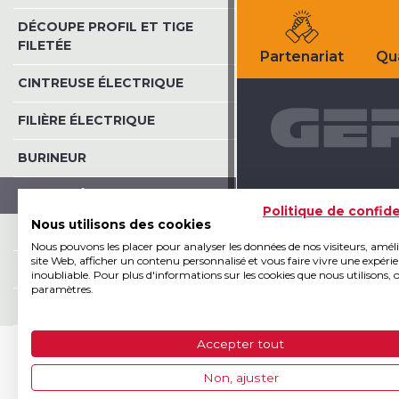
DÉCOUPE PROFIL ET TIGE
FILETÉE
Partenariat
Qua
CINTREUSE ÉLECTRIQUE
FILIÈRE ÉLECTRIQUE
BURINEUR
TOURET À MEULER
Politique de confide
Nous utilisons des cookies
OUTIL MULTIFONCTION
Nous pouvons les placer pour analyser les données de nos visiteurs, amél
site Web, afficher un contenu personnalisé et vous faire vivre une expéri
DÉCAPEUR THERMIQUE
inoubliable. Pour plus d'informations sur les cookies que nous utilisons, 
paramètres.
PONCEUSE
Accepter tout
TYPE D'ALIMENTATION
Non, ajuster