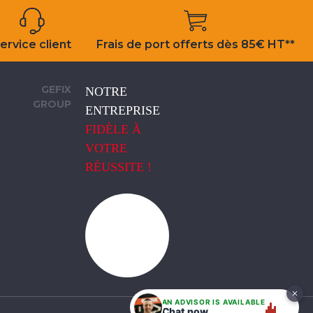
ervice client
Frais de port offerts dès 85€ HT**
GEFIX
NOTRE
GROUP
ENTREPRISE
FIDÈLE À
VOTRE
RÉUSSITE !
AN ADVISOR IS AVAILABLE
Chat now