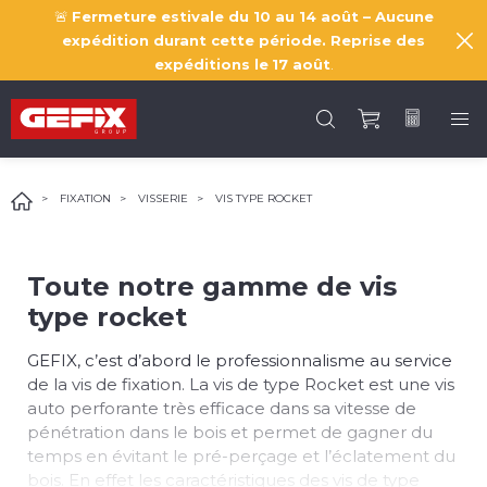
🚨
Fermeture estivale du 10 au 14 août – Aucune
expédition durant cette période. Reprise des
expéditions le
17 août
.
FIXATION
VISSERIE
VIS TYPE ROCKET
Toute notre gamme de vis
type rocket
GEFIX, c’est d’abord le professionnalisme au service
de la vis de fixation. La vis de type Rocket est une vis
auto perforante très efficace dans sa vitesse de
pénétration dans le bois et permet de gagner du
temps en évitant le pré-perçage et l’éclatement du
bois. En effet les caractéristiques des vis de type