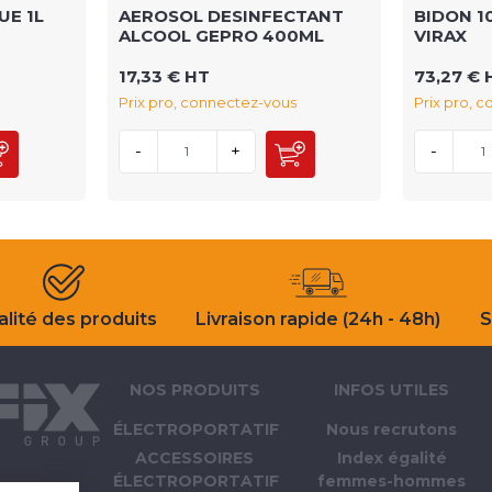
UE 1L
AEROSOL DESINFECTANT
BIDON 1
ALCOOL GEPRO 400ML
VIRAX
17,33 € HT
73,27 € 
Prix pro, connectez-vous
Prix pro, 
-
+
-
lité des produits
Livraison rapide (24h - 48h)
S
NOS PRODUITS
INFOS UTILES
ÉLECTROPORTATIF
Nous recrutons
ACCESSOIRES
Index égalité
ÉLECTROPORTATIF
femmes-hommes