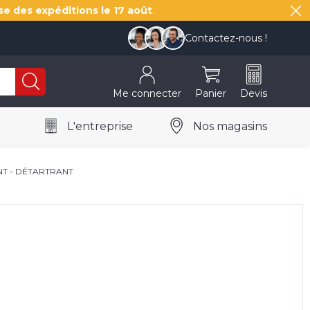
se des expéditions le
17 août
.
Contactez-nous !
Me connecter
Panier
Devis
L'entreprise
Nos magasins
NT - DÉTARTRANT