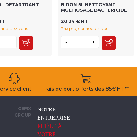
0L DETARTRANT
BIDON 5L NETTOYANT
MULTIUSAGE BACTERICIDE
HT
20,24 € HT
connectez-vous
Prix pro, connectez-vous
+
-
+
ervice client
Frais de port offerts dès 85€ HT**
GEFIX
NOTRE
GROUP
ENTREPRISE
FIDÈLE À
VOTRE