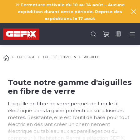
🚨
Fermeture estivale du 10 au 14 août – Aucune
expédition durant cette période. Reprise des
expéditions le
17 août
.
OUTILLAGE
OUTILS ÉLECTRICIEN
AIGUILLE
Toute notre gamme d'aiguilles
en fibre de verre
L'aiguille en fibre de verre permet de tirer le fil
électrique dans la gaine protectrice sur plusieurs
mètres. Résistante, elle est l'outil de base pour tout
électricien désirant créer un cheminement
électrique du tableau aux appareillages ou du
compteur à l'habitation. Parmi la sélection GEFIX,