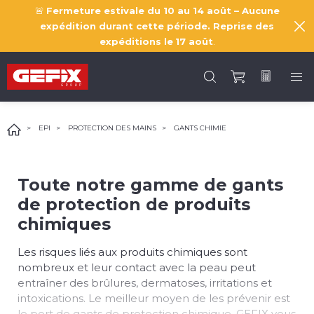
🚨
Fermeture estivale du 10 au 14 août – Aucune
expédition durant cette période. Reprise des
expéditions le
17 août
.
EPI
PROTECTION DES MAINS
GANTS CHIMIE
Toute notre gamme de gants
de protection de produits
chimiques
Les risques liés aux produits chimiques sont
nombreux et leur contact avec la peau peut
entraîner des brûlures, dermatoses, irritations et
intoxications. Le meilleur moyen de les prévenir est
le port de gants de protection chimique. GEFIX vous