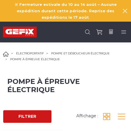
🚨
Fermeture estivale du 10 au 14 août – Aucune
expédition durant cette période. Reprise des
expéditions le
17 août
.
ÉLECTROPORTATIF
POMPE ET DÉBOUCHEUR ÉLECTRIQUE
POMPE À ÉPREUVE ÉLECTRIQUE
POMPE À ÉPREUVE
ÉLECTRIQUE
Affichage :
FILTRER