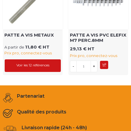
PATTE A VIS METAUX
PATTE A VIS PVC ELEFIX
M7 PERC.8MM
11,80 € HT
A partir de
29,13 € HT
Prix pro, connectez-vous
Prix pro, connectez-vous
Voir les 12 références
-
+
Partenariat
Qualité des produits
Livraison rapide (24h - 48h)