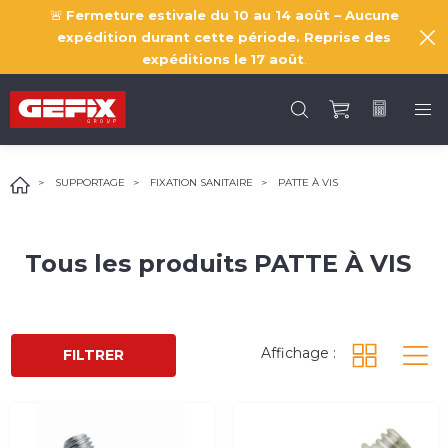
🚨
Fermeture estivale du 10 au 14 août – Aucune
expédition durant cette période. Reprise des
expéditions le
17 août
.
SUPPORTAGE
FIXATION SANITAIRE
PATTE À VIS
Tous les produits
PATTE À VIS
Affichage :
FILTRER