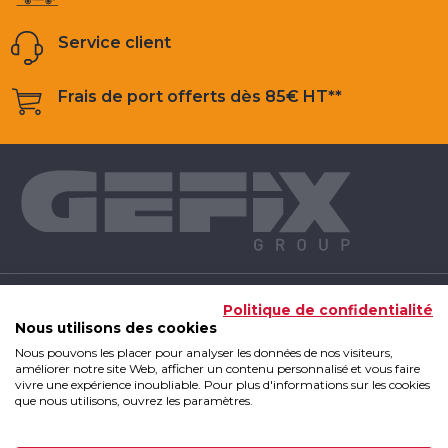
Service client
Frais de port offerts dès 85€ HT**
NOS PRODUITS
Politique de confidentialité
Nous utilisons des cookies
Nous pouvons les placer pour analyser les données de nos visiteurs,
INFOS UTILES
améliorer notre site Web, afficher un contenu personnalisé et vous faire
vivre une expérience inoubliable. Pour plus d'informations sur les cookies
que nous utilisons, ouvrez les paramètres.
GEFIX GROUP