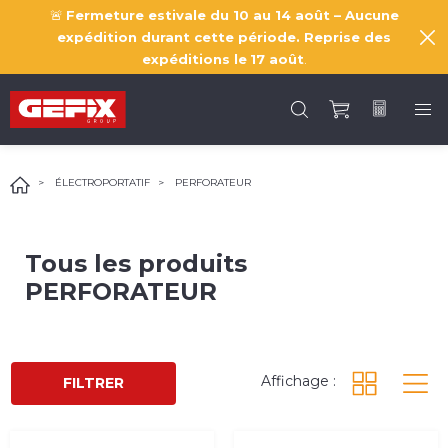
🚨
Fermeture estivale du 10 au 14 août – Aucune
expédition durant cette période. Reprise des
expéditions le
17 août
.
ÉLECTROPORTATIF
PERFORATEUR
Tous les produits
PERFORATEUR
Affichage :
FILTRER