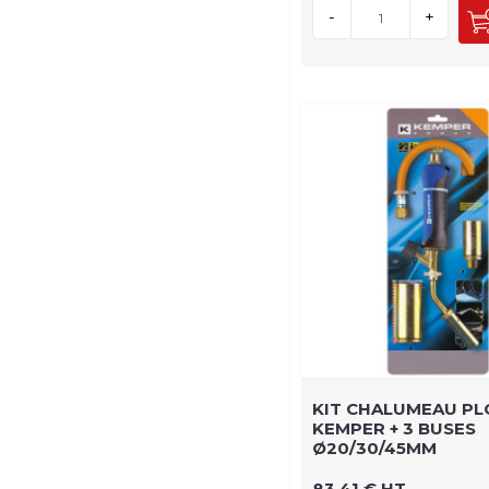
-
+
KIT CHALUMEAU PL
KEMPER + 3 BUSES
Ø20/30/45MM
83,41 € HT