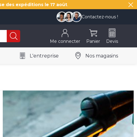
se des expéditions le
17 août
.
Contactez-nous !
Me connecter
Panier
Devis
L'entreprise
Nos magasins