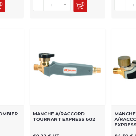
-
+
-
OMBIER
MANCHE A/RACCORD
MANCHE 
TOURNANT EXPRESS 602
A/RACC
EXPRESS
69,22 € HT
84,50 €