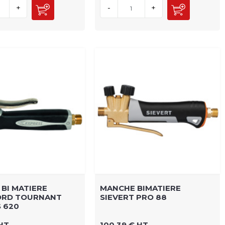
+
-
+
BI MATIERE
MANCHE BIMATIERE
ORD TOURNANT
SIEVERT PRO 88
 620
 HT
100,39 € HT