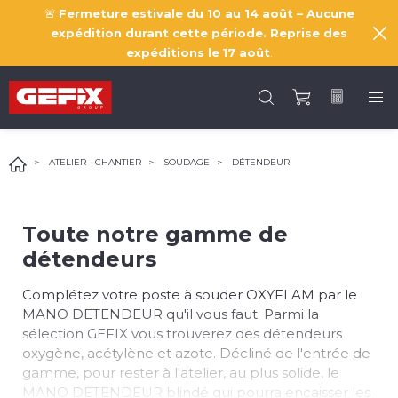
🚨
Fermeture estivale du 10 au 14 août – Aucune
expédition durant cette période. Reprise des
expéditions le
17 août
.
ATELIER - CHANTIER
SOUDAGE
DÉTENDEUR
Toute notre gamme de
détendeurs
Complétez votre poste à souder OXYFLAM par le
MANO DETENDEUR qu'il vous faut. Parmi la
sélection GEFIX vous trouverez des détendeurs
oxygène, acétylène et azote. Décliné de l'entrée de
gamme, pour rester à l'atelier, au plus solide, le
MANO DETENDEUR blindé qui pourra encaisser les