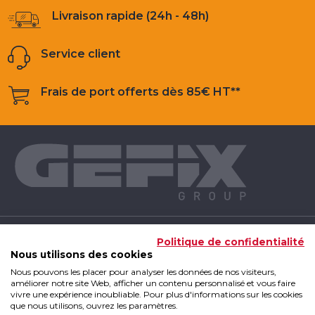
Livraison rapide (24h - 48h)
Service client
Frais de port offerts dès 85€ HT**
NOS PRODUITS
Politique de confidentialité
Nous utilisons des cookies
Nous pouvons les placer pour analyser les données de nos visiteurs,
INFOS UTILES
améliorer notre site Web, afficher un contenu personnalisé et vous faire
vivre une expérience inoubliable. Pour plus d'informations sur les cookies
que nous utilisons, ouvrez les paramètres.