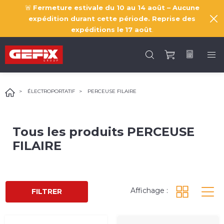
🚨
Fermeture estivale du 10 au 14 août – Aucune
expédition durant cette période. Reprise des
expéditions le
17 août
.
ÉLECTROPORTATIF
PERCEUSE FILAIRE
Tous les produits
PERCEUSE
FILAIRE
Affichage :
FILTRER